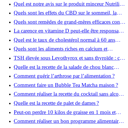
du poids ?
Quel est notre avis sur le produit minceur Nutrilim
24 de Biovancia ?
Quels sont les effets du CBD sur le sommeil, la
douleur et le stress ?
Quels sont remèdes de grand-mères efficaces contre
les calculs rénaux ?
La carence en vitamine D peut-elle être responsable
de la prise de poids ?
Quel est le taux de cholestérol normal à 60 ans
pour un homme ou une femme ?
Quels sont les aliments riches en calcium et
vitamine D ?
TSH élevée sous Levothyrox et sans thyroïde : ce
qu’il faut savoir ?
Quelle est la recette de la salade de chou blanc
japonaise ?
Comment guérir l’arthrose par l’alimentation ?
Comment faire un Bubble Tea Matcha maison ?
Comment réaliser la recette du cocktail sans alcool
Mocktail ?
Quelle est la recette de palet de dames ?
Peut-on perdre 10 kilos de graisse en 1 mois et
demi ?
Comment réaliser un bon programme alimentaire
pour perdre du poids avec le sport ?