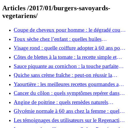
Articles /2017/01/burgers-savoyards-
vegetariens/
Coupe de cheveux pour homme : le dégradé court
qui fait la différence
Toux sèche chez l’enfant : quelles huiles
essentielles sont vraiment efficaces ?
Visage rond : quelle coiffure adopter à 60 ans pour
paraître plus épanouie ?
Côtes de blettes à la tomate : la recette simple et
savoureuse de grand-mère
Sauce piquante au cornichon : la touche parfaite
pour accompagner la langue de bœuf
Quiche sans crème fraîche : peut-on réussir la
recette uniquement avec du lait ?
Yaourtière : les meilleures recettes gourmandes au
fromage blanc
Cancer du côlon : quels symptômes repérer dans
les selles ?
Angine de poitrine : quels remèdes naturels
peuvent soulager efficacement ?
Glycémie normale à 60 ans chez la femme : quels
sont les bons taux à surveiller ?
Les témoignages des utilisateurs sur le Regenactiv
de Nutrazenith : le tour des avis