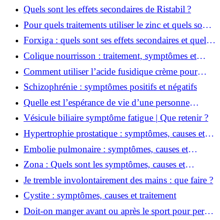
rispéridone ?
Quels sont les effets secondaires de Ristabil ?
Pour quels traitements utiliser le zinc et quels sont
ses effets secondaires ?
Forxiga : quels sont ses effets secondaires et quelle
est son utilisation ?
Colique nourrisson : traitement, symptômes et
causes
Comment utiliser l’acide fusidique crème pour
soigner un bouton de fièvre ?
Schizophrénie : symptômes positifs et négatifs
Quelle est l’espérance de vie d’une personne
souffrant de spondylarthrite ankylosante ?
Vésicule biliaire symptôme fatigue | Que retenir ?
Hypertrophie prostatique : symptômes, causes et
traitement
Embolie pulmonaire : symptômes, causes et
traitement
Zona : Quels sont les symptômes, causes et
traitements ?
Je tremble involontairement des mains : que faire ?
Cystite : symptômes, causes et traitement
Doit-on manger avant ou après le sport pour perdre