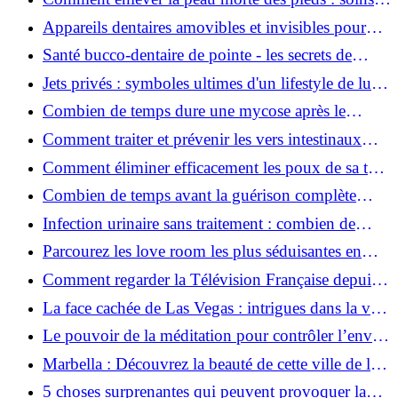
pour un pied sain
Appareils dentaires amovibles et invisibles pour
enfants et adultes
Santé bucco-dentaire de pointe - les secrets de
l'implant dentaire unitaire
Jets privés : symboles ultimes d'un lifestyle de luxe
et d'exclusivité
Combien de temps dure une mycose après le
traitement et comment accélérer la guérison ?
Comment traiter et prévenir les vers intestinaux
naturellement ?
Comment éliminer efficacement les poux de sa tête
?
Combien de temps avant la guérison complète
après le traitement de la gale ?
Infection urinaire sans traitement : combien de
temps dure-t-elle ?
Parcourez les love room les plus séduisantes en
France
Comment regarder la Télévision Française depuis
l'étranger ?
La face cachée de Las Vegas : intrigues dans la ville
du péché
Le pouvoir de la méditation pour contrôler l’envie
de jouer excessivement
Marbella : Découvrez la beauté de cette ville de la
province de Malaga en Espagne
5 choses surprenantes qui peuvent provoquer la