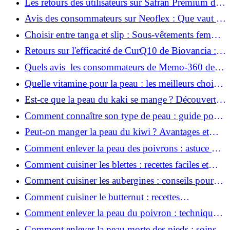
Les retours des utilisateurs sur Safran Premium de
Nutr’Innov : une analyse approfondie des avis
Avis des consommateurs sur Neoflex : Que vaut ce
complément destiné au confort articulaire ?
Choisir entre tanga et slip : Sous-vêtements femme
pour confort et style
Retours sur l'efficacité de CurQ10 de Biovancia :
Décryptage des avis de consommateurs
Quels avis les consommateurs de Memo-360 de
Biovancia ont émis sur ce produit ?
Quelle vitamine pour la peau : les meilleurs choix
pour votre santé cutanée
Est-ce que la peau du kaki se mange ? Découverte
nutritionnelle
Comment connaître son type de peau : guide pour
un soin personnalisé
Peut-on manger la peau du kiwi ? Avantages et
conseils
Comment enlever la peau des poivrons : astuce de
cuisine
Comment cuisiner les blettes : recettes faciles et
nutritives
Comment cuisiner les aubergines : conseils pour
des plats délicieux
Comment cuisiner le butternut : recettes
savoureuses et simples
Comment enlever la peau du poivron : technique
rapide et propre
Comment enlever la peau morte des pieds : soins