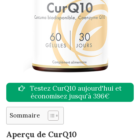
Testez CurQ10 aujourd'hui et
économisez jusqu'à 396€
Sommaire
Aperçu de CurQ10