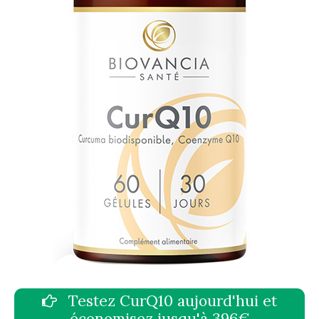
Testez CurQ10 aujourd'hui et
économisez jusqu'à 396€