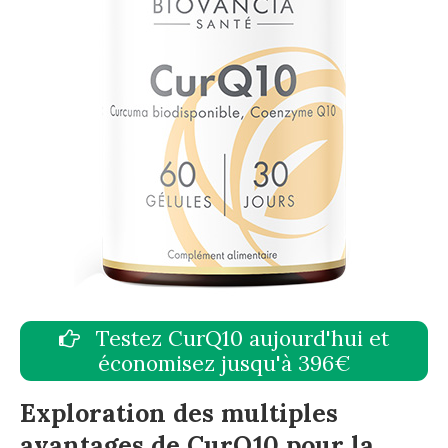
Testez CurQ10 aujourd'hui et
économisez jusqu'à 396€
Exploration des multiples
avantages de CurQ10 pour la