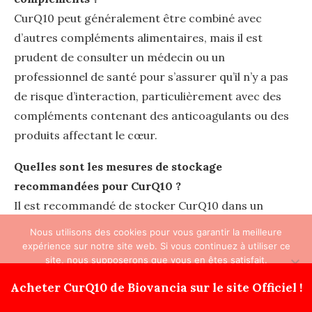
CurQ10 peut généralement être combiné avec
d’autres compléments alimentaires, mais il est
prudent de consulter un médecin ou un
professionnel de santé pour s’assurer qu’il n’y a pas
de risque d’interaction, particulièrement avec des
compléments contenant des anticoagulants ou des
produits affectant le cœur.
Quelles sont les mesures de stockage
recommandées pour CurQ10 ?
Il est recommandé de stocker CurQ10 dans un
endroit frais et sec, à l’abri de la lumière directe du
Nous utilisons des cookies pour vous garantir la meilleure
soleil. Assurez-vous que le couvercle est bien fermé
expérience sur notre site web. Si vous continuez à utiliser ce
site, nous supposerons que vous en êtes satisfait.
pour maintenir la qualité du produit.
Ok
Acheter CurQ10 de Biovancia sur le site Officiel !
CurQ10 est-il certifié par des organismes de santé